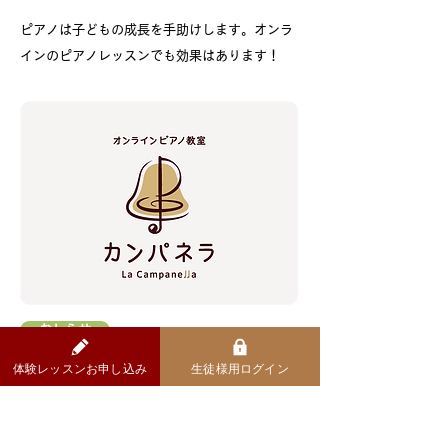
ピアノは子どもの成長を手助けします。オンラ
インのピアノレッスンでも効果はあります！
おしらせ
体験レッスンお申し込み
生徒様用ログイン
​第2期生・募集開始
オンライン・ピアノ教室カンパネラ『第1期生』
の募集をはじめました！