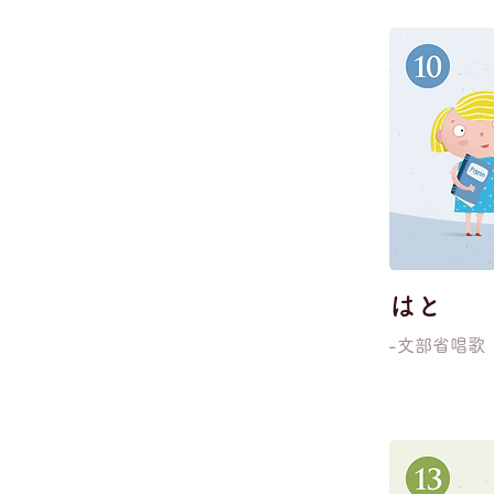
はと
-文部省唱歌