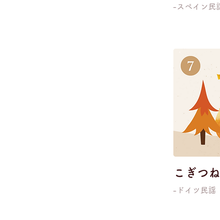
-スペイン民
こぎつ
-ドイツ民謡