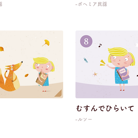
謡
-ボヘミア民謡
ね
むすんでひらいて
-ルソー