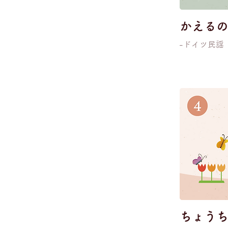
かえる
-ドイツ民謡
ちょう