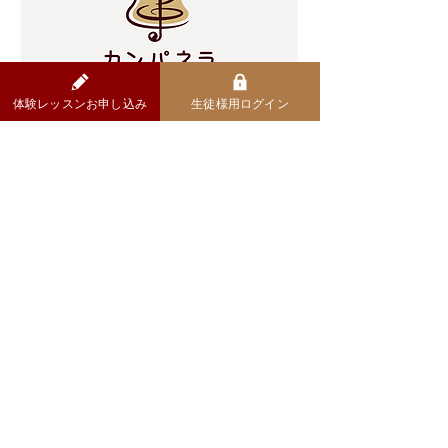
体験レッスンお申し込み
生徒様用ログイン
おしらせ
​第2期生・募集開始
オンライン・ピアノ教室カンパネラ『第1期生』
の募集をはじめました！
コラム一覧をみる