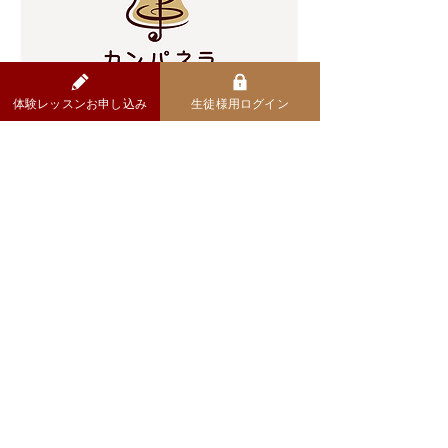
体験レッスンお申し込み
生徒様用ログイン
おしらせ
​第2期生・募集開始
オンライン・ピアノ教室カンパネラ『第1期生』
の募集をはじめました！
コラム一覧をみる